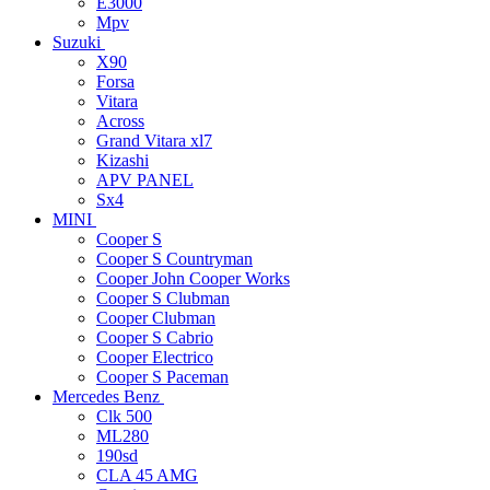
E3000
Mpv
Suzuki
X90
Forsa
Vitara
Across
Grand Vitara xl7
Kizashi
APV PANEL
Sx4
MINI
Cooper S
Cooper S Countryman
Cooper John Cooper Works
Cooper S Clubman
Cooper Clubman
Cooper S Cabrio
Cooper Electrico
Cooper S Paceman
Mercedes Benz
Clk 500
ML280
190sd
CLA 45 AMG