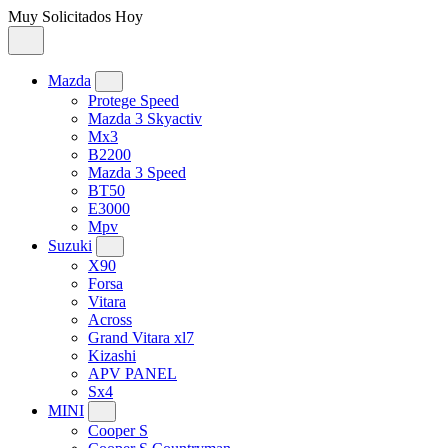
Muy Solicitados Hoy
Mazda
Protege Speed
Mazda 3 Skyactiv
Mx3
B2200
Mazda 3 Speed
BT50
E3000
Mpv
Suzuki
X90
Forsa
Vitara
Across
Grand Vitara xl7
Kizashi
APV PANEL
Sx4
MINI
Cooper S