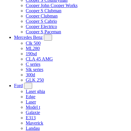
Cooper S Countryman
Cooper John Cooper Works
Cooper S Clubman
Cooper Clubman
Cooper S Cabrio
Cooper Electrico
Cooper S Paceman
Mercedes Benz
Clk 500
ML280
190sd
CLA 45 AMG
C series
Slk series
300d
GLK 250
Ford
Laser ghia
Edge
Laser
Model t
Galaxie
E313
Maverick
Landau