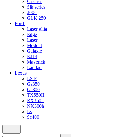
C series
Slk series
300d
GLK 250
Ford
Laser ghia
Edge
Laser
Model t
Galaxie
E313
Maverick
Landau
Lexus
LS F
Gs350
Gs300
TX550H
RX350h
NX300h
Ls
Sc400