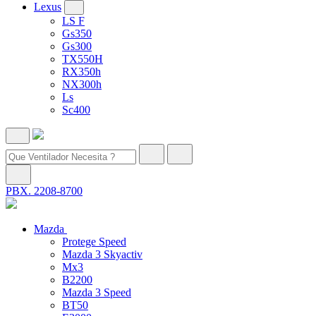
Lexus
LS F
Gs350
Gs300
TX550H
RX350h
NX300h
Ls
Sc400
PBX. 2208-8700
Mazda
Protege Speed
Mazda 3 Skyactiv
Mx3
B2200
Mazda 3 Speed
BT50