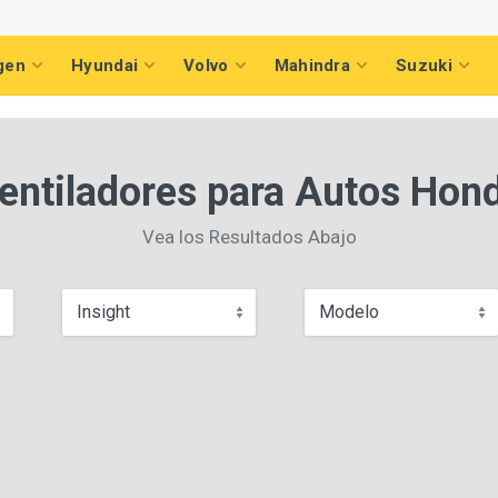
gen
Hyundai
Volvo
Mahindra
Suzuki
entiladores para Autos Hon
Vea los Resultados Abajo
Insight
Modelo