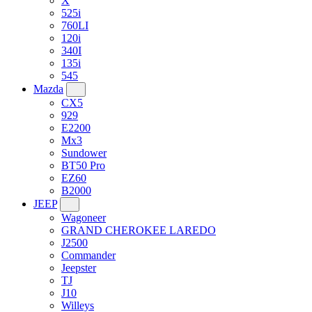
X
525i
760LI
120i
340I
135i
545
Mazda
CX5
929
E2200
Mx3
Sundower
BT50 Pro
EZ60
B2000
JEEP
Wagoneer
GRAND CHEROKEE LAREDO
J2500
Commander
Jeepster
TJ
J10
Willeys