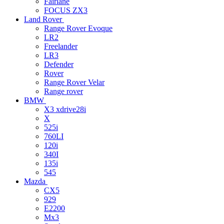
Fairlane
FOCUS ZX3
Land Rover
Range Rover Evoque
LR2
Freelander
LR3
Defender
Rover
Range Rover Velar
Range rover
BMW
X3 xdrive28i
X
525i
760LI
120i
340I
135i
545
Mazda
CX5
929
E2200
Mx3