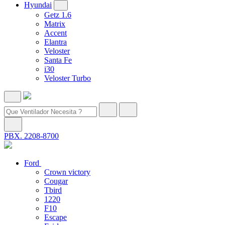
Hyundai
Getz 1.6
Matrix
Accent
Elantra
Veloster
Santa Fe
i30
Veloster Turbo
PBX. 2208-8700
Ford
Crown victory
Cougar
Tbird
1220
F10
Escape