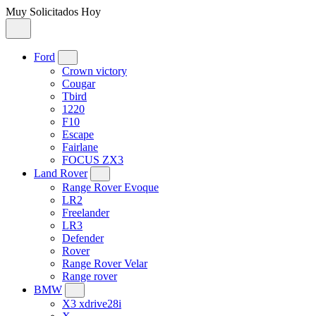
Muy Solicitados Hoy
Ford
Crown victory
Cougar
Tbird
1220
F10
Escape
Fairlane
FOCUS ZX3
Land Rover
Range Rover Evoque
LR2
Freelander
LR3
Defender
Rover
Range Rover Velar
Range rover
BMW
X3 xdrive28i