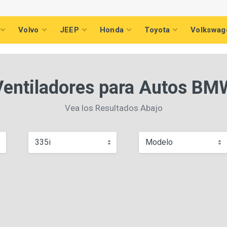
Volvo
JEEP
Honda
Toyota
Volkswag
Ventiladores para Autos BM
Vea los Resultados Abajo
335i
Modelo