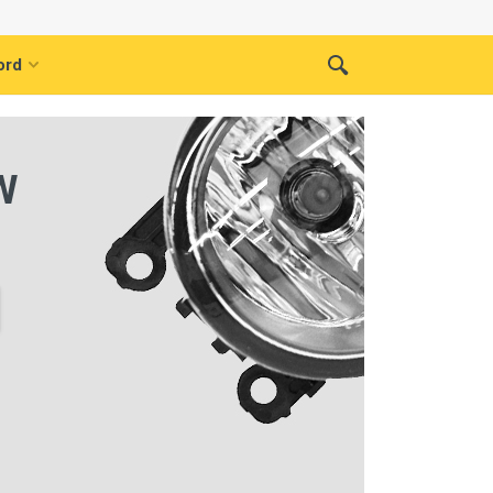
ord
W