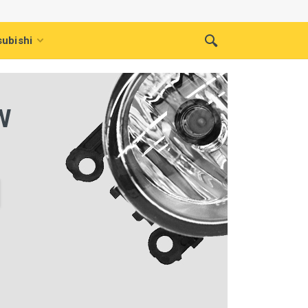
subishi
W