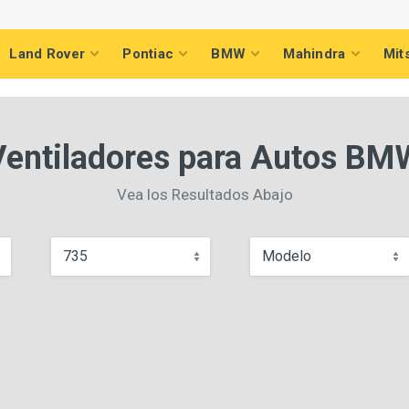
Land Rover
Pontiac
BMW
Mahindra
Mit
Ventiladores para Autos BM
Vea los Resultados Abajo
735
Modelo