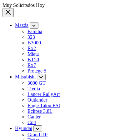
Muy Solicitados Hoy
Mazda
Familia
323
B3000
Rx2
Miata
BT50
Rx7
Protege 5
Mitsubishi
3000 GT
Tredia
Lancer RallyArt
Outlander
Eagle Talon ESI
Eclipse 3.8L
Canter
Colt
Hyundai
Grand i10