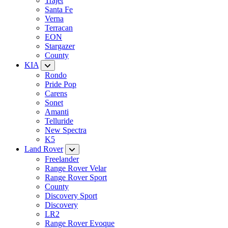
Trajet
Santa Fe
Verna
Terracan
EON
Stargazer
County
KIA
Rondo
Pride Pop
Carens
Sonet
Amanti
Telluride
New Spectra
K5
Land Rover
Freelander
Range Rover Velar
Range Rover Sport
County
Discovery Sport
Discovery
LR2
Range Rover Evoque