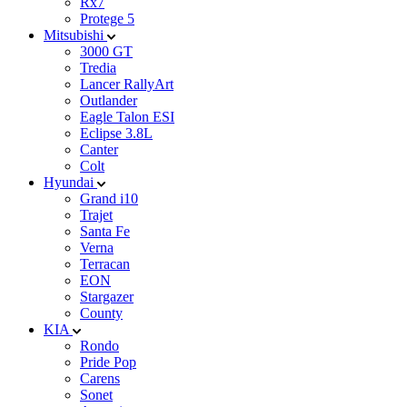
Rx7
Protege 5
Mitsubishi
3000 GT
Tredia
Lancer RallyArt
Outlander
Eagle Talon ESI
Eclipse 3.8L
Canter
Colt
Hyundai
Grand i10
Trajet
Santa Fe
Verna
Terracan
EON
Stargazer
County
KIA
Rondo
Pride Pop
Carens
Sonet