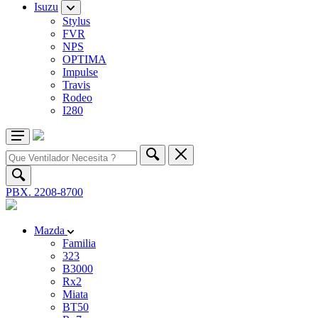
Isuzu
Stylus
FVR
NPS
OPTIMA
Impulse
Travis
Rodeo
I280
PBX. 2208-8700
Mazda
Familia
323
B3000
Rx2
Miata
BT50