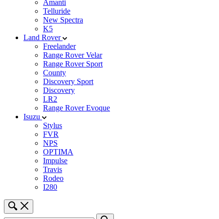
Amanti
Telluride
New Spectra
K5
Land Rover
Freelander
Range Rover Velar
Range Rover Sport
County
Discovery Sport
Discovery
LR2
Range Rover Evoque
Isuzu
Stylus
FVR
NPS
OPTIMA
Impulse
Travis
Rodeo
I280