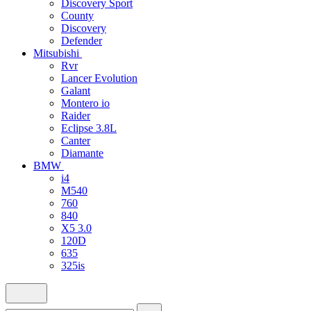
Discovery Sport
County
Discovery
Defender
Mitsubishi
Rvr
Lancer Evolution
Galant
Montero io
Raider
Eclipse 3.8L
Canter
Diamante
BMW
i4
M540
760
840
X5 3.0
120D
635
325is