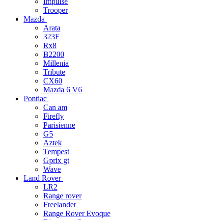
Impulse
Trooper
Mazda
Arata
323F
Rx8
B2200
Millenia
Tribute
CX60
Mazda 6 V6
Pontiac
Can am
Firefly
Parisienne
G5
Aztek
Tempest
Gprix gt
Wave
Land Rover
LR2
Range rover
Freelander
Range Rover Evoque