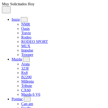
Muy Solicitados Hoy
Isuzu
NMR
Oasis
Traviz
Rodeo
RODEO SPORT
MUX
Impulse
Trooper
Mazda
Arata
323F
Rx8
B2200
Millenia
Tribute
CX60
Mazda 6 V6
Pontiac
Can am