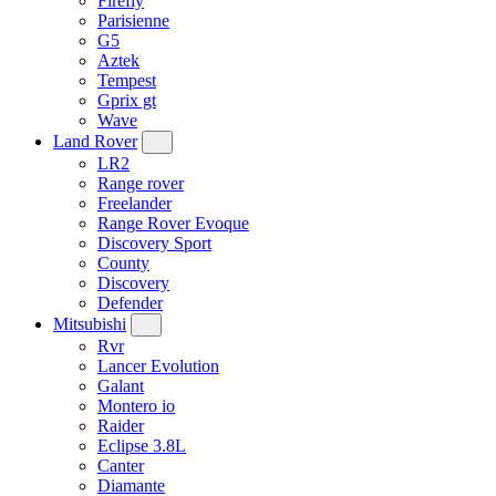
Firefly
Parisienne
G5
Aztek
Tempest
Gprix gt
Wave
Land Rover
LR2
Range rover
Freelander
Range Rover Evoque
Discovery Sport
County
Discovery
Defender
Mitsubishi
Rvr
Lancer Evolution
Galant
Montero io
Raider
Eclipse 3.8L
Canter
Diamante