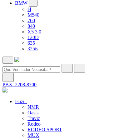
BMW
i4
M540
760
840
X5 3.0
120D
635
325is
PBX. 2208-8700
Isuzu
NMR
Oasis
Traviz
Rodeo
RODEO SPORT
MUX