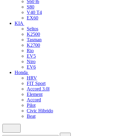
S60 t6
S80
V40 T4
EX60
KIA
Seltos
K2500
Tasman
K2700
Rio
EV5
Niro
EV6
Honda
HRV
FIT Sport
Accord 3.0l
Element
Accord
Pilot
Civic Hibrido
Beat