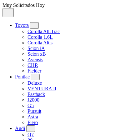
Muy Solicitados Hoy
Toyota
Corolla All-Trac
Corolla 1.6L
Corolla Altis
Scion iA
Scion xB
Avensis
CHR
Fielder
Pontiac
Deluxe
VENTURA II
Fastback
J2000
G5
Pursuit
Astra
Fiero
Audi
Q7