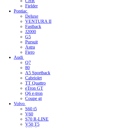
CHR
Fielder
Pontiac
Deluxe
VENTURA II
Fastback
J2000
G5
Pursuit
Astra
Fiero
Audi
Q7
80
A5 Sportback
Cabriolet
TT Quattro
eTron GT
Q6 e-tron
Coupe gt
Volvo
S60 t5
V60
S70 R-LINE
V50 T5