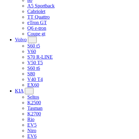
80
A5 Sportback
Cabriolet
TT Quattro
eTron GT
Q6 e-tron
Coupe gt
Volvo
S60 t5
V60
S70 R-LINE
V50 T5
S60 t6
S80
V40 T4
EX60
KIA
Seltos
K2500
Tasman
K2700
Rio
EV5
Niro
EV6