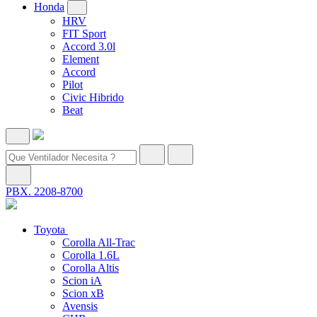
Honda
HRV
FIT Sport
Accord 3.0l
Element
Accord
Pilot
Civic Hibrido
Beat
PBX. 2208-8700
Toyota
Corolla All-Trac
Corolla 1.6L
Corolla Altis
Scion iA
Scion xB
Avensis