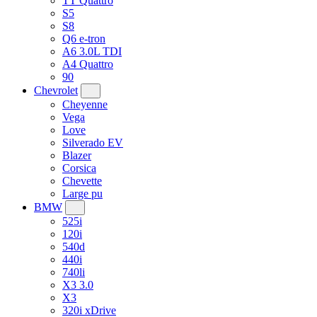
TT Quattro
S5
S8
Q6 e-tron
A6 3.0L TDI
A4 Quattro
90
Chevrolet
Cheyenne
Vega
Love
Silverado EV
Blazer
Corsica
Chevette
Large pu
BMW
525i
120i
540d
440i
740li
X3 3.0
X3
320i xDrive