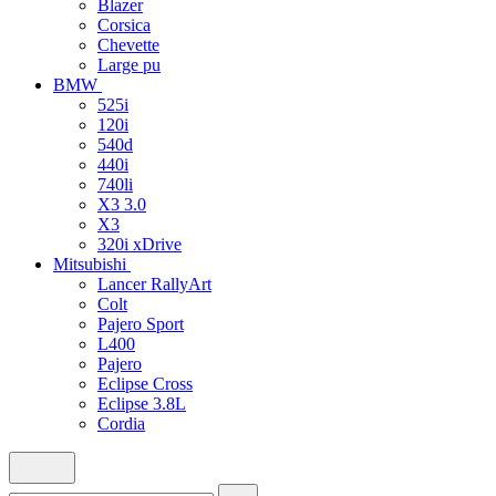
Blazer
Corsica
Chevette
Large pu
BMW
525i
120i
540d
440i
740li
X3 3.0
X3
320i xDrive
Mitsubishi
Lancer RallyArt
Colt
Pajero Sport
L400
Pajero
Eclipse Cross
Eclipse 3.8L
Cordia