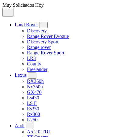
Muy Solicitados Hoy
Land Rover
Discovery
Range Rover Evoque
Discovery Sport
Range rover
Range Rover Sport
LR3
County
Freelander
Lexus
RX350h
Nx350h
GX470
Ls430
LS F
Es350
Rx300
Is250
Audi
A5 2.0 TDI