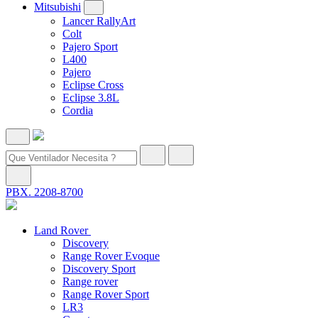
Mitsubishi
Lancer RallyArt
Colt
Pajero Sport
L400
Pajero
Eclipse Cross
Eclipse 3.8L
Cordia
PBX. 2208-8700
Land Rover
Discovery
Range Rover Evoque
Discovery Sport
Range rover
Range Rover Sport
LR3