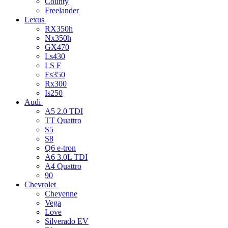
County
Freelander
Lexus
RX350h
Nx350h
GX470
Ls430
LS F
Es350
Rx300
Is250
Audi
A5 2.0 TDI
TT Quattro
S5
S8
Q6 e-tron
A6 3.0L TDI
A4 Quattro
90
Chevrolet
Cheyenne
Vega
Love
Silverado EV