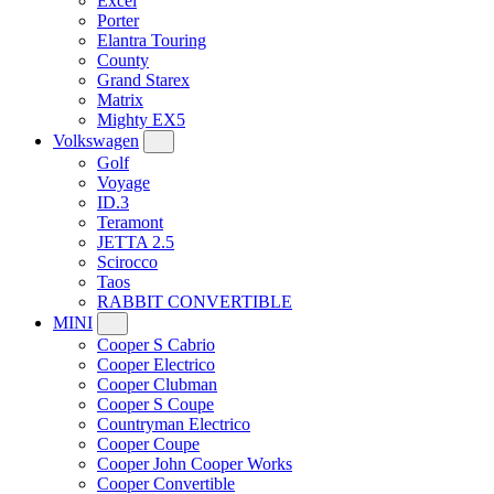
Excel
Porter
Elantra Touring
County
Grand Starex
Matrix
Mighty EX5
Volkswagen
Golf
Voyage
ID.3
Teramont
JETTA 2.5
Scirocco
Taos
RABBIT CONVERTIBLE
MINI
Cooper S Cabrio
Cooper Electrico
Cooper Clubman
Cooper S Coupe
Countryman Electrico
Cooper Coupe
Cooper John Cooper Works
Cooper Convertible