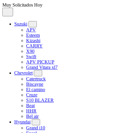
Muy Solicitados Hoy
Suzuki
APV
Esteem
Kizashi
CARRY
X90
Swift
APV PICKUP
Grand Vitara xl7
Chevrolet
Catertruck
Biscayne
El camino
Cruze
S10 BLAZER
Beat
HHR
Bel air
Hyundai
Grand i10