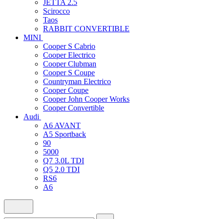
JETTA 2.5
Scirocco
Taos
RABBIT CONVERTIBLE
MINI
Cooper S Cabrio
Cooper Electrico
Cooper Clubman
Cooper S Coupe
Countryman Electrico
Cooper Coupe
Cooper John Cooper Works
Cooper Convertible
Audi
A6 AVANT
A5 Sportback
90
5000
Q7 3.0L TDI
Q5 2.0 TDI
RS6
A6