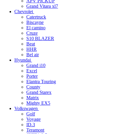
APV PICKUP
Grand Vitara xl7
Chevrolet
Catertruck
Biscayne
El camino
Cruze
S10 BLAZER
Beat
HHR
Bel air
Hyundai
Grand i10
Excel
Porter
Elantra Touring
County
Grand Starex
Matrix
Mighty EX5
Volkswagen
Golf
Voyage
ID.3
Teramont