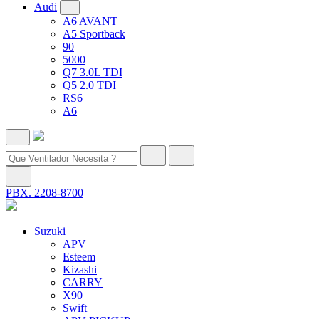
Audi
A6 AVANT
A5 Sportback
90
5000
Q7 3.0L TDI
Q5 2.0 TDI
RS6
A6
PBX. 2208-8700
Suzuki
APV
Esteem
Kizashi
CARRY
X90
Swift