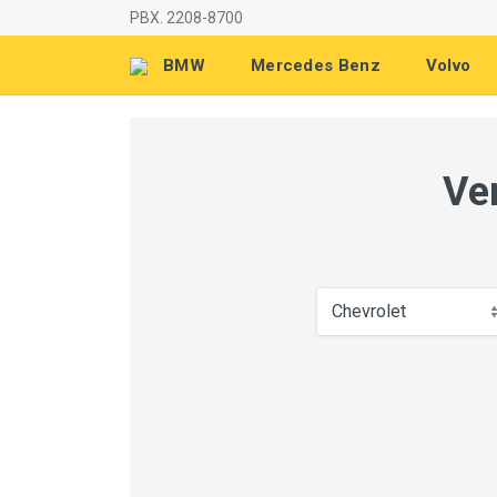
PBX. 2208-8700
BMW
Mercedes Benz
Volvo
Ve