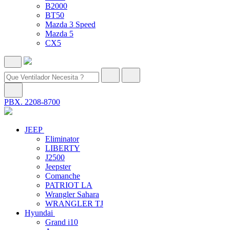
B2000
BT50
Mazda 3 Speed
Mazda 5
CX5
PBX. 2208-8700
JEEP
Eliminator
LIBERTY
J2500
Jeepster
Comanche
PATRIOT LA
Wrangler Sahara
WRANGLER TJ
Hyundai
Grand i10