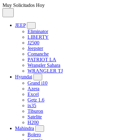
Muy Solicitados Hoy
JEEP
Eliminator
LIBERTY
J2500
Jeepster
Comanche
PATRIOT LA
Wrangler Sahara
WRANGLER TJ
Hyundai
Grand i10
Azera
Excel
Getz 1.6
ix35
Tiburon
Satelite
H200
Mahindra
Bolero