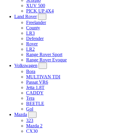
Scorpio
XUV 500
PICK UP 4X4
Land Rover
Freelander
County
LR3
Defender
Rover
LR2
Range Rover Sport
Range Rover Evoque
Volkswagen
Bora
MULTIVAN TDI
Passat VR6
Jetta 1.8T
CADDY
Tera
BEETLE
Gol
Mazda
323
Mazda 2
CX30