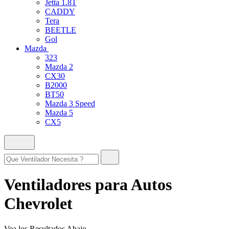
Jetta 1.8T
CADDY
Tera
BEETLE
Gol
Mazda
323
Mazda 2
CX30
B2000
BT50
Mazda 3 Speed
Mazda 5
CX5
Ventiladores para Autos
Chevrolet
Vea los Resultados Abajo