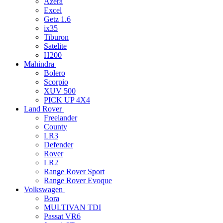
Azera
Excel
Getz 1.6
ix35
Tiburon
Satelite
H200
Mahindra
Bolero
Scorpio
XUV 500
PICK UP 4X4
Land Rover
Freelander
County
LR3
Defender
Rover
LR2
Range Rover Sport
Range Rover Evoque
Volkswagen
Bora
MULTIVAN TDI
Passat VR6