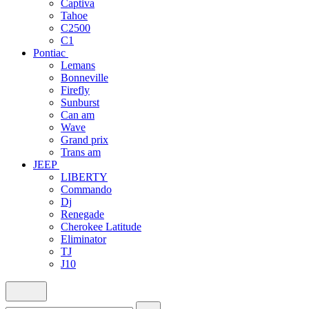
Captiva
Tahoe
C2500
C1
Pontiac
Lemans
Bonneville
Firefly
Sunburst
Can am
Wave
Grand prix
Trans am
JEEP
LIBERTY
Commando
Dj
Renegade
Cherokee Latitude
Eliminator
TJ
J10