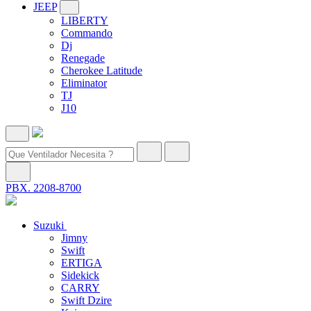
JEEP
LIBERTY
Commando
Dj
Renegade
Cherokee Latitude
Eliminator
TJ
J10
PBX. 2208-8700
Suzuki
Jimny
Swift
ERTIGA
Sidekick
CARRY
Swift Dzire