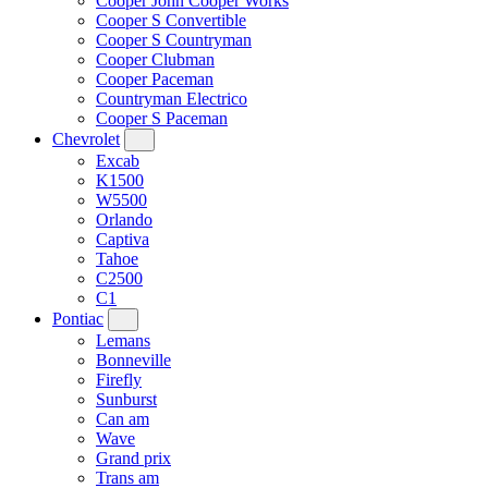
Cooper John Cooper Works
Cooper S Convertible
Cooper S Countryman
Cooper Clubman
Cooper Paceman
Countryman Electrico
Cooper S Paceman
Chevrolet
Excab
K1500
W5500
Orlando
Captiva
Tahoe
C2500
C1
Pontiac
Lemans
Bonneville
Firefly
Sunburst
Can am
Wave
Grand prix
Trans am