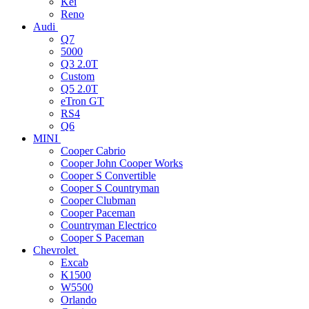
Kei
Reno
Audi
Q7
5000
Q3 2.0T
Custom
Q5 2.0T
eTron GT
RS4
Q6
MINI
Cooper Cabrio
Cooper John Cooper Works
Cooper S Convertible
Cooper S Countryman
Cooper Clubman
Cooper Paceman
Countryman Electrico
Cooper S Paceman
Chevrolet
Excab
K1500
W5500
Orlando