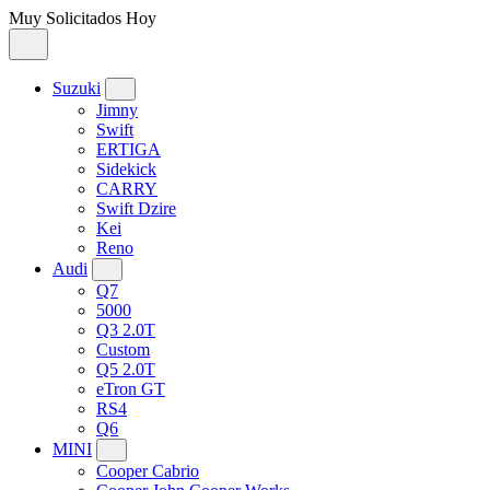
Muy Solicitados Hoy
Suzuki
Jimny
Swift
ERTIGA
Sidekick
CARRY
Swift Dzire
Kei
Reno
Audi
Q7
5000
Q3 2.0T
Custom
Q5 2.0T
eTron GT
RS4
Q6
MINI
Cooper Cabrio