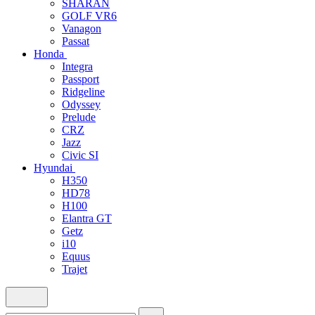
SHARAN
GOLF VR6
Vanagon
Passat
Honda
Integra
Passport
Ridgeline
Odyssey
Prelude
CRZ
Jazz
Civic SI
Hyundai
H350
HD78
H100
Elantra GT
Getz
i10
Equus
Trajet