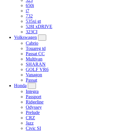
323
650i
i7
732
535xi gt
528I xDRIVE
323CI
Volkswagen
Cabrio
Touareg td
Passat CC
Multivan
SHARAN
GOLF VR6
Vanagon
Passat
Honda
Integra
Passport
Ridgeline
Odyssey
Prelude
CRZ
Jazz
Civic SI