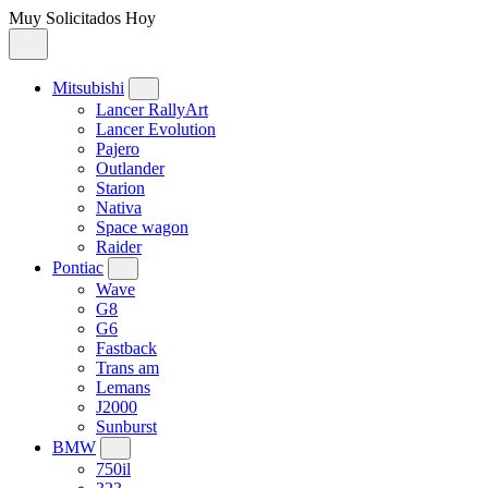
Muy Solicitados Hoy
Mitsubishi
Lancer RallyArt
Lancer Evolution
Pajero
Outlander
Starion
Nativa
Space wagon
Raider
Pontiac
Wave
G8
G6
Fastback
Trans am
Lemans
J2000
Sunburst
BMW
750il