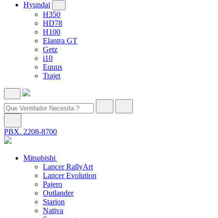
Hyundai
H350
HD78
H100
Elantra GT
Getz
i10
Equus
Trajet
PBX. 2208-8700
Mitsubishi
Lancer RallyArt
Lancer Evolution
Pajero
Outlander
Starion
Nativa