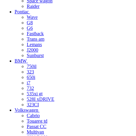
Space wagon
Raider
Pontiac
Wave
G8
G6
Fastback
Trans am
Lemans
J2000
Sunburst
BMW
750il
323
650i
i7
732
535xi gt
528I xDRIVE
323CI
Volkswagen
Cabrio
Touareg td
Passat CC
Multivan