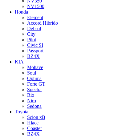
NV350
NV1500
Honda
Element
Accord Hibrido
Del sol
City
Pilot
Civic SI
Passport
BZ4X
KIA
Mohave
Soul
Optima
Forte GT
Spectra
Rio
Niro
Sedona
Toyota
Scion xB
Hiace
Coaster
BZ4X