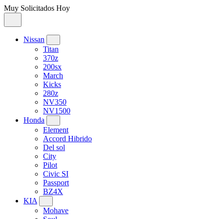
Muy Solicitados Hoy
Nissan
Titan
370z
200sx
March
Kicks
280z
NV350
NV1500
Honda
Element
Accord Hibrido
Del sol
City
Pilot
Civic SI
Passport
BZ4X
KIA
Mohave