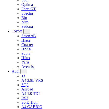
Soul
Optima
Forte GT
Spectra
Rio
Niro
Sedona
Toyota
Scion xB
Hiace
Coaster
BZ4X
Supra
Hilux
Yaris
Avensis
Audi
Tt
A4 2.8L VR6
SQ8
Allroad
A4 1.9 TDI
RS7
S6 E-Tron
A4 CABRIO