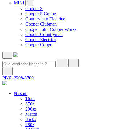
MINI
Cooper S
Cooper S Coupe
Countryman Electrico
Cooper Clubman
Cooper John Cooper Works
Cooper Countryman
Cooper Electrico
Cooper Coupe
PBX. 2208-8700
Nissan
Titan
370z
200sx
March
Kicks
280z