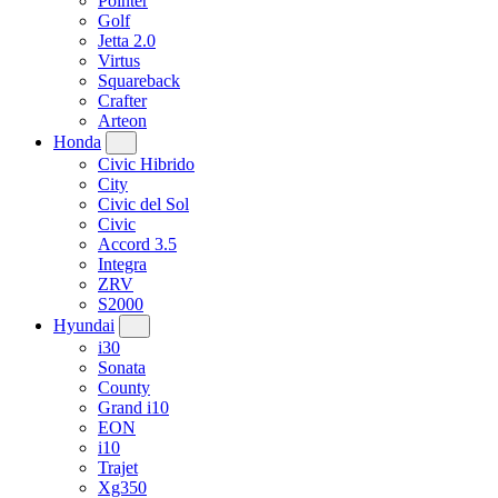
Pointer
Golf
Jetta 2.0
Virtus
Squareback
Crafter
Arteon
Honda
Civic Hibrido
City
Civic del Sol
Civic
Accord 3.5
Integra
ZRV
S2000
Hyundai
i30
Sonata
County
Grand i10
EON
i10
Trajet
Xg350