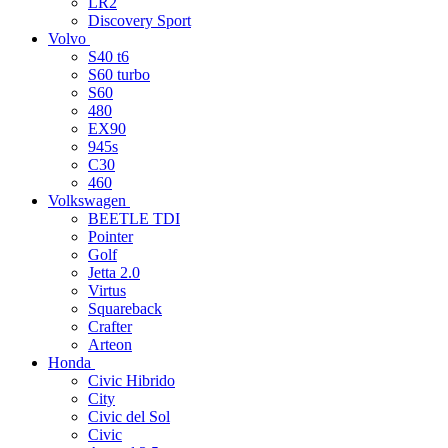
LR2
Discovery Sport
Volvo
S40 t6
S60 turbo
S60
480
EX90
945s
C30
460
Volkswagen
BEETLE TDI
Pointer
Golf
Jetta 2.0
Virtus
Squareback
Crafter
Arteon
Honda
Civic Hibrido
City
Civic del Sol
Civic