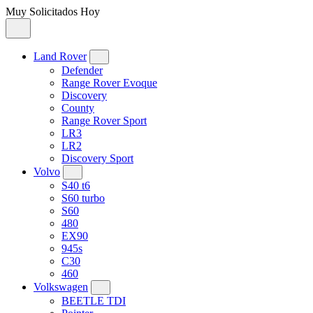
Muy Solicitados Hoy
Land Rover
Defender
Range Rover Evoque
Discovery
County
Range Rover Sport
LR3
LR2
Discovery Sport
Volvo
S40 t6
S60 turbo
S60
480
EX90
945s
C30
460
Volkswagen
BEETLE TDI