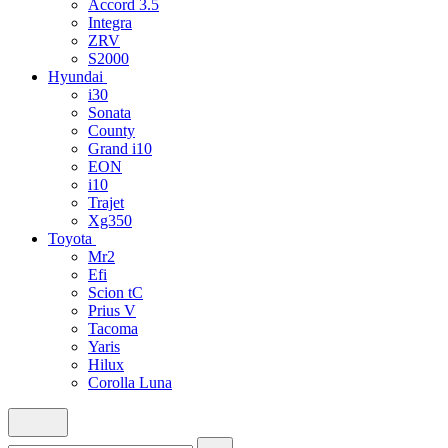
Accord 3.5
Integra
ZRV
S2000
Hyundai
i30
Sonata
County
Grand i10
EON
i10
Trajet
Xg350
Toyota
Mr2
Efi
Scion tC
Prius V
Tacoma
Yaris
Hilux
Corolla Luna