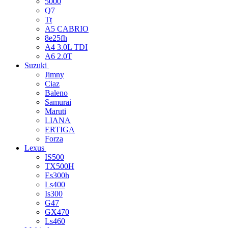
5000
Q7
Tt
A5 CABRIO
8e25fh
A4 3.0L TDI
A6 2.0T
Suzuki
Jimny
Ciaz
Baleno
Samurai
Maruti
LIANA
ERTIGA
Forza
Lexus
IS500
TX500H
Es300h
Ls400
Is300
G47
GX470
Ls460