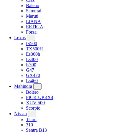
Ciaz
Baleno
Samurai
Maruti
LIANA
ERTIGA
Forza
Lexus
IS500
TX500H
Es300h
Ls400
Is300
G47
GX470
Ls460
Mahindra
Bolero
PICK UP 4X4
XUV 500
Scorpio
Nissan
Tsuru
310
Sentra B13