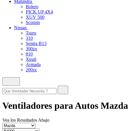
Mahindra
Bolero
PICK UP 4X4
XUV 500
Scorpio
Nissan
Tsuru
310
Sentra B13
300zx
810
Xtrail
Armada
200sx
Ventiladores para Autos Mazda
Vea los Resultados Abajo