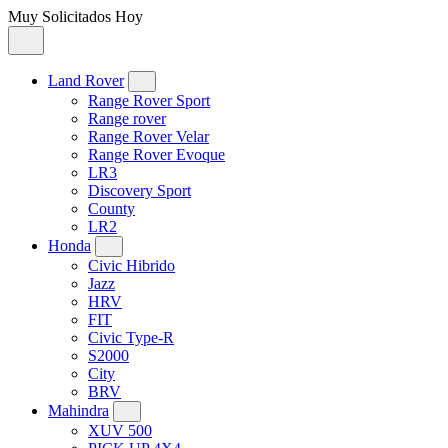
Muy Solicitados Hoy
Land Rover
Range Rover Sport
Range rover
Range Rover Velar
Range Rover Evoque
LR3
Discovery Sport
County
LR2
Honda
Civic Hibrido
Jazz
HRV
FIT
Civic Type-R
S2000
City
BRV
Mahindra
XUV 500