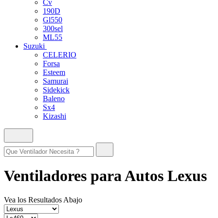
Cv
190D
Gl550
300sel
ML55
Suzuki
CELERIO
Forsa
Esteem
Samurai
Sidekick
Baleno
Sx4
Kizashi
Ventiladores para Autos Lexus
Vea los Resultados Abajo