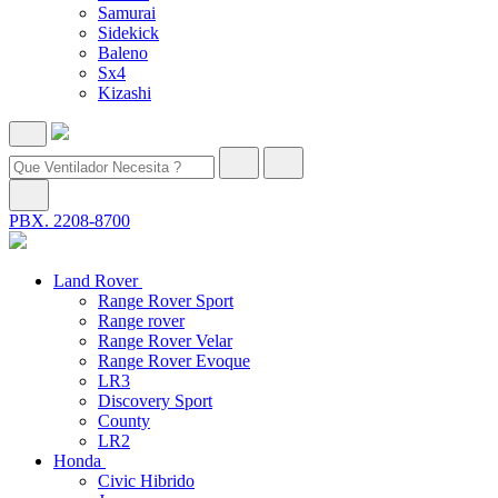
Samurai
Sidekick
Baleno
Sx4
Kizashi
PBX. 2208-8700
Land Rover
Range Rover Sport
Range rover
Range Rover Velar
Range Rover Evoque
LR3
Discovery Sport
County
LR2
Honda
Civic Hibrido