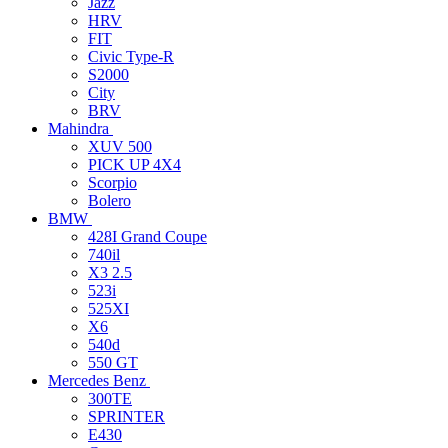
Jazz
HRV
FIT
Civic Type-R
S2000
City
BRV
Mahindra
XUV 500
PICK UP 4X4
Scorpio
Bolero
BMW
428I Grand Coupe
740il
X3 2.5
523i
525XI
X6
540d
550 GT
Mercedes Benz
300TE
SPRINTER
E430