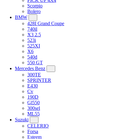
PICK UP 4X4
Scorpio
Bolero
BMW
428I Grand Coupe
740il
X3 2.5
523i
525XI
X6
540d
550 GT
Mercedes Benz
300TE
SPRINTER
E430
Cv
190D
Gl550
300sel
ML55
Suzuki
CELERIO
Forsa
Esteem