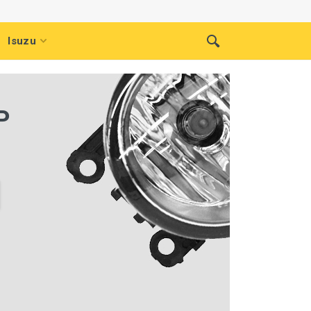
Isuzu
P