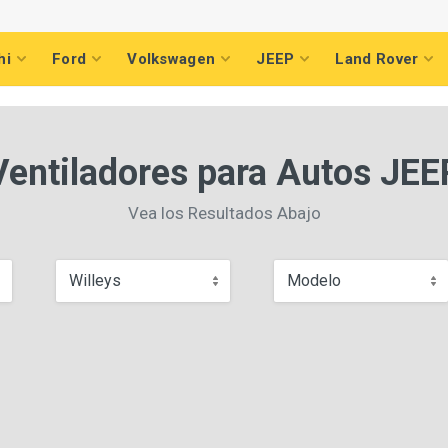
hi
Ford
Volkswagen
JEEP
Land Rover
Ventiladores para Autos JEE
Vea los Resultados Abajo
Willeys
Modelo