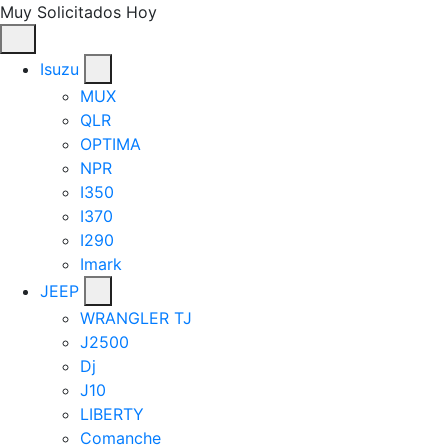
Muy Solicitados Hoy
Isuzu
MUX
QLR
OPTIMA
NPR
I350
I370
I290
Imark
JEEP
WRANGLER TJ
J2500
Dj
J10
LIBERTY
Comanche