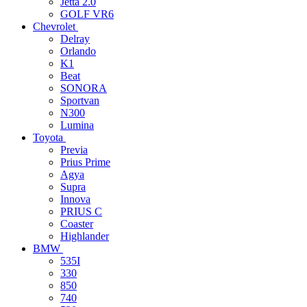
Jetta 2.0
GOLF VR6
Chevrolet
Delray
Orlando
K1
Beat
SONORA
Sportvan
N300
Lumina
Toyota
Previa
Prius Prime
Agya
Supra
Innova
PRIUS C
Coaster
Highlander
BMW
535I
330
850
740