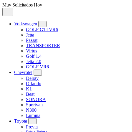
Muy Solicitados Hoy
Volkswagen
GOLF GTI VR6
Jetta
Passat
TRANSPORTER
Virtus
Golf 1.4
Jetta 2.0
GOLF VR6
Chevrolet
Delray
Orlando
K1
Beat
SONORA
Sportvan
N300
Lumina
Toyota
Previa