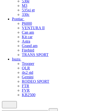
530e
M3
535xi gt
330c
Pontiac
P6000
VENTURA II
Can am
Kit car
Astra
Grand am
Firebird
TRANS SPORT
Isuzu
Trooper
QLR
4x2 std
Gemini
RODEO SPORT
FTR
FVR
KB2500