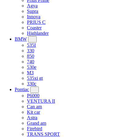
Prius Prime
Agya
Supra
Innova
PRIUS C
Coaster
Highlander
BMW
535I
330
850
740
530e
M3
535xi gt
330c
Pontiac
P6000
VENTURA II
Can am
Kit car
Astra
Grand am
Firebird
TRANS SPORT