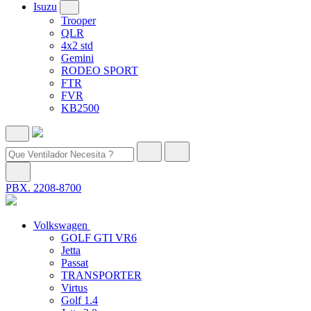
Isuzu
Trooper
QLR
4x2 std
Gemini
RODEO SPORT
FTR
FVR
KB2500
PBX. 2208-8700
Volkswagen
GOLF GTI VR6
Jetta
Passat
TRANSPORTER
Virtus
Golf 1.4