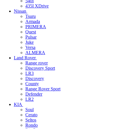
540I
435I XDrive
Nissan
Tsuru
Armada
PRIMERA
Quest
Pulsar
Juke
Versa
ALMERA
Land Rover
Range rover
Discovery Sport
LR3
Discovery
County
Range Rover Sport
Defender
LR2
KIA
Soul
Cerato
Seltos
Rondo