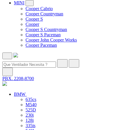
MINI
Cooper Cabrio
Cooper Countryman
Cooper S
Cooper
Cooper S Countryman
Cooper S Paceman
Cooper John Cooper Works
Cooper Paceman
PBX. 2208-8700
BMW
635cs
M540
525D
230i
128i
335is