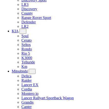
Discovery Sport
LR3
Discovery
County
Range Rover Sport
Defender
LR2
KIA
Soul
Cerato
Seltos
Rondo
Rio 5
K3000
Telluride
Km
Mitsubishi
Delica
Raider
Lancer EX
Cordia
Montero io
Lancer Rallyart Sportback Wagon
Grandis
Canter