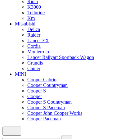
Rio 5
K3000
Telluride
Km
Mitsubishi
Delica
Raider
Lancer EX
Cordia
Montero io
Lancer Rallyart Sportback Wagon
Grandis
Canter
MINI
Cooper Cabrio
Cooper Countryman
Cooper S
Cooper
Cooper S Countryman
Cooper S Paceman
Cooper John Cooper Works
Cooper Paceman