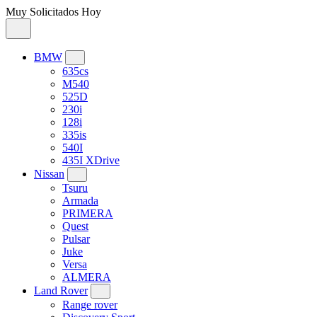
Muy Solicitados Hoy
BMW
635cs
M540
525D
230i
128i
335is
540I
435I XDrive
Nissan
Tsuru
Armada
PRIMERA
Quest
Pulsar
Juke
Versa
ALMERA
Land Rover
Range rover