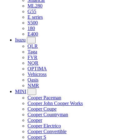
Smartcar
ML280
G55
E series
S500
180
E400
Isuzu
QLR
Taga
FVR
NQR
OPTIMA
Vehicross
Oasis
NMR
MINI
Cooper Paceman
Cooper John Cooper Works
Cooper Coupe
Cooper Countryman
Cooper
Cooper Electrico
Cooper Convertible
Cooper S