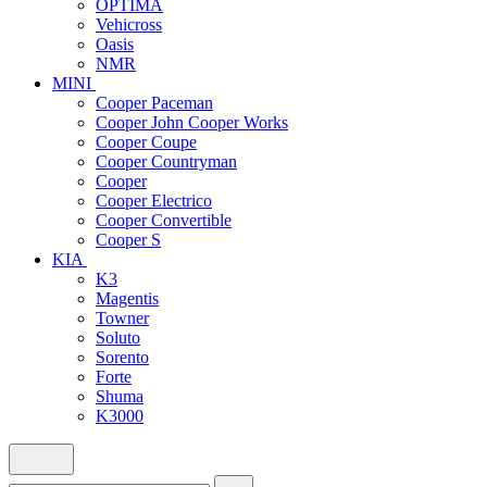
OPTIMA
Vehicross
Oasis
NMR
MINI
Cooper Paceman
Cooper John Cooper Works
Cooper Coupe
Cooper Countryman
Cooper
Cooper Electrico
Cooper Convertible
Cooper S
KIA
K3
Magentis
Towner
Soluto
Sorento
Forte
Shuma
K3000