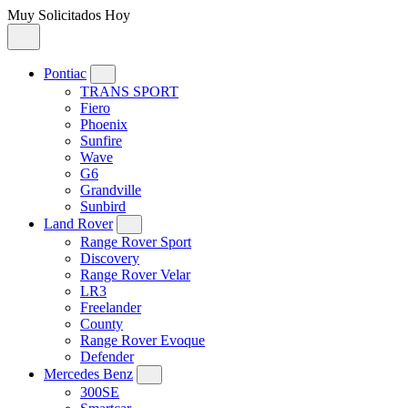
Muy Solicitados Hoy
Pontiac
TRANS SPORT
Fiero
Phoenix
Sunfire
Wave
G6
Grandville
Sunbird
Land Rover
Range Rover Sport
Discovery
Range Rover Velar
LR3
Freelander
County
Range Rover Evoque
Defender
Mercedes Benz
300SE