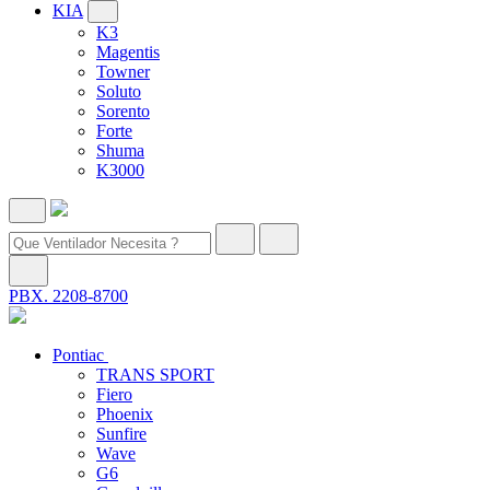
KIA
K3
Magentis
Towner
Soluto
Sorento
Forte
Shuma
K3000
PBX. 2208-8700
Pontiac
TRANS SPORT
Fiero
Phoenix
Sunfire
Wave
G6