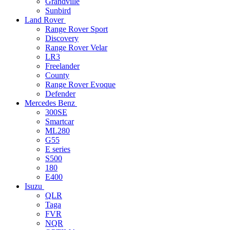
Grandville
Sunbird
Land Rover
Range Rover Sport
Discovery
Range Rover Velar
LR3
Freelander
County
Range Rover Evoque
Defender
Mercedes Benz
300SE
Smartcar
ML280
G55
E series
S500
180
E400
Isuzu
QLR
Taga
FVR
NQR