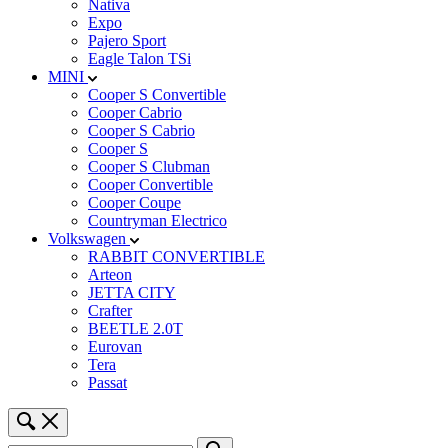
Nativa
Expo
Pajero Sport
Eagle Talon TSi
MINI
Cooper S Convertible
Cooper Cabrio
Cooper S Cabrio
Cooper S
Cooper S Clubman
Cooper Convertible
Cooper Coupe
Countryman Electrico
Volkswagen
RABBIT CONVERTIBLE
Arteon
JETTA CITY
Crafter
BEETLE 2.0T
Eurovan
Tera
Passat