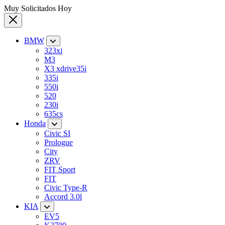
Muy Solicitados Hoy
BMW
323xi
M3
X3 xdrive35i
335i
550i
520
230i
635cs
Honda
Civic SI
Prologue
City
ZRV
FIT Sport
FIT
Civic Type-R
Accord 3.0l
KIA
EV5