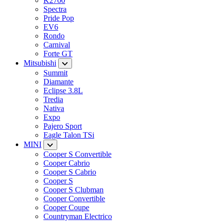
K2700
Spectra
Pride Pop
EV6
Rondo
Carnival
Forte GT
Mitsubishi
Summit
Diamante
Eclipse 3.8L
Tredia
Nativa
Expo
Pajero Sport
Eagle Talon TSi
MINI
Cooper S Convertible
Cooper Cabrio
Cooper S Cabrio
Cooper S
Cooper S Clubman
Cooper Convertible
Cooper Coupe
Countryman Electrico