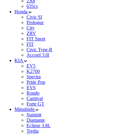
230i
635cs
Honda
Civic SI
Prologue
City
ZRV
FIT Sport
FIT
Civic Type-R
Accord 3.0l
KIA
EV5
K2700
Spectra
Pride Pop
EV6
Rondo
Carnival
Forte GT
Mitsubishi
Summit
Diamante
Eclipse 3.8L
Tredia