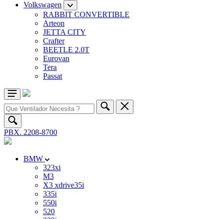
Volkswagen
RABBIT CONVERTIBLE
Arteon
JETTA CITY
Crafter
BEETLE 2.0T
Eurovan
Tera
Passat
PBX. 2208-8700
BMW
323xi
M3
X3 xdrive35i
335i
550i
520