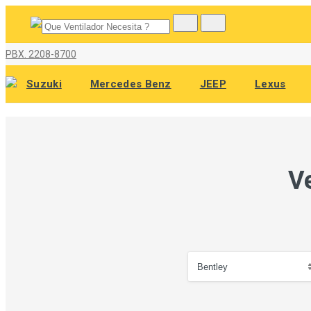
PBX. 2208-8700
Suzuki
Mercedes Benz
JEEP
Lexus
V