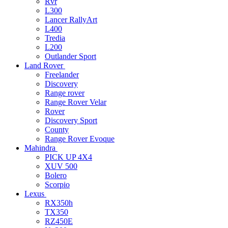
Rvr
L300
Lancer RallyArt
L400
Tredia
L200
Outlander Sport
Land Rover
Freelander
Discovery
Range rover
Range Rover Velar
Rover
Discovery Sport
County
Range Rover Evoque
Mahindra
PICK UP 4X4
XUV 500
Bolero
Scorpio
Lexus
RX350h
TX350
RZ450E