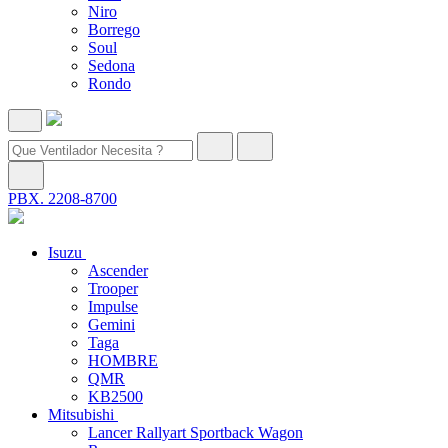
Niro
Borrego
Soul
Sedona
Rondo
PBX. 2208-8700
Isuzu
Ascender
Trooper
Impulse
Gemini
Taga
HOMBRE
QMR
KB2500
Mitsubishi
Lancer Rallyart Sportback Wagon