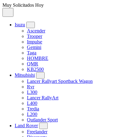
Muy Solicitados Hoy
Isuzu
Ascender
Trooper
Impulse
Gemini
Taga
HOMBRE
QMR
KB2500
Mitsubishi
Lancer Rallyart Sportback Wagon
Rvr
L300
Lancer RallyArt
L400
Tredia
L200
Outlander Sport
Land Rover
Freelander