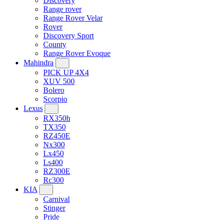
Discovery
Range rover
Range Rover Velar
Rover
Discovery Sport
County
Range Rover Evoque
Mahindra
PICK UP 4X4
XUV 500
Bolero
Scorpio
Lexus
RX350h
TX350
RZ450E
Nx300
Lx450
Ls400
RZ300E
Rc300
KIA
Carnival
Stinger
Pride