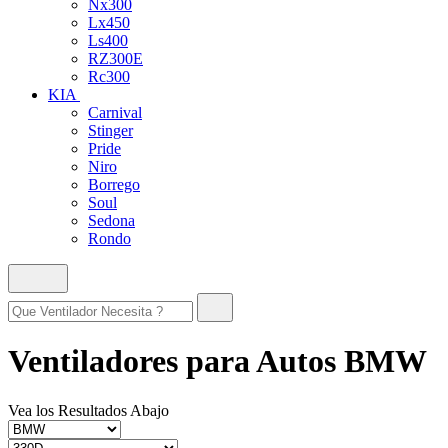
Nx300
Lx450
Ls400
RZ300E
Rc300
KIA
Carnival
Stinger
Pride
Niro
Borrego
Soul
Sedona
Rondo
Ventiladores para Autos BMW
Vea los Resultados Abajo