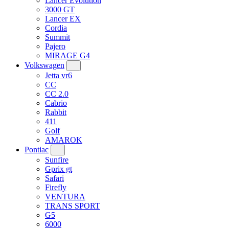
Lancer Evolution
3000 GT
Lancer EX
Cordia
Summit
Pajero
MIRAGE G4
Volkswagen
Jetta vr6
CC
CC 2.0
Cabrio
Rabbit
411
Golf
AMAROK
Pontiac
Sunfire
Gprix gt
Safari
Firefly
VENTURA
TRANS SPORT
G5
6000