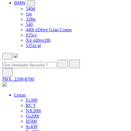
BMW
540d
1m
328is
540
440i xDrive Gran Coupe
635cs
X4 xdrive28i
535xi gt
PBX. 2208-8700
Lexus
Es300
RC F
NX200t
Gs200t
IS500
Sc430