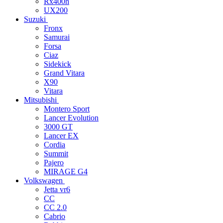
Rx400h
UX200
Suzuki
Fronx
Samurai
Forsa
Ciaz
Sidekick
Grand Vitara
X90
Vitara
Mitsubishi
Montero Sport
Lancer Evolution
3000 GT
Lancer EX
Cordia
Summit
Pajero
MIRAGE G4
Volkswagen
Jetta vr6
CC
CC 2.0
Cabrio