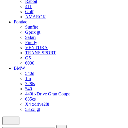
Rabbit
411
Golf
AMAROK
Pontiac
Sunfire
Gprix gt
Safari
Firefly
VENTURA
TRANS SPORT
G5
6000
BMW
540d
1m
328is
540
440i xDrive Gran Coupe
635cs
X4 xdrive28i
535xi gt