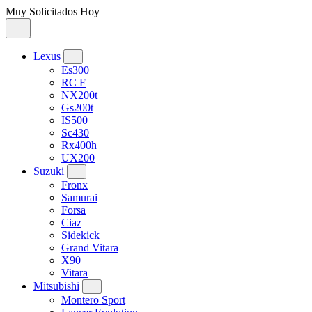
Muy Solicitados Hoy
Lexus
Es300
RC F
NX200t
Gs200t
IS500
Sc430
Rx400h
UX200
Suzuki
Fronx
Samurai
Forsa
Ciaz
Sidekick
Grand Vitara
X90
Vitara
Mitsubishi
Montero Sport