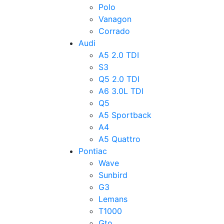
Polo
Vanagon
Corrado
Audi
A5 2.0 TDI
S3
Q5 2.0 TDI
A6 3.0L TDI
Q5
A5 Sportback
A4
A5 Quattro
Pontiac
Wave
Sunbird
G3
Lemans
T1000
Gto