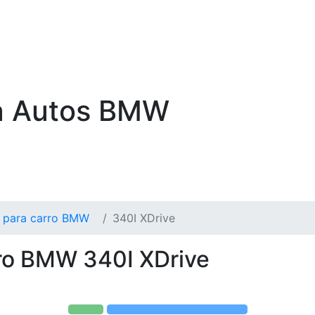
ra Autos BMW
s para carro BMW
340I XDrive
rro BMW 340I XDrive