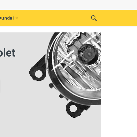
yundai
let