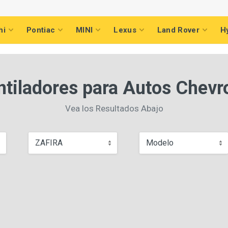
hi
Pontiac
MINI
Lexus
Land Rover
H
ntiladores para Autos Chevro
Vea los Resultados Abajo
ZAFIRA
Modelo