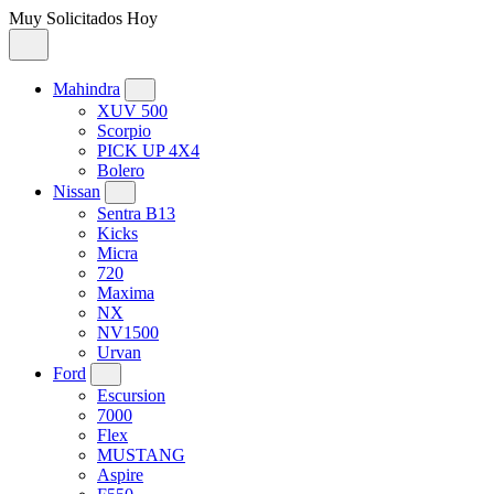
Muy Solicitados Hoy
Mahindra
XUV 500
Scorpio
PICK UP 4X4
Bolero
Nissan
Sentra B13
Kicks
Micra
720
Maxima
NX
NV1500
Urvan
Ford
Escursion
7000
Flex
MUSTANG
Aspire