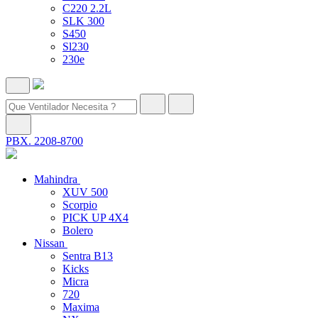
C220 2.2L
SLK 300
S450
Sl230
230e
PBX. 2208-8700
Mahindra
XUV 500
Scorpio
PICK UP 4X4
Bolero
Nissan
Sentra B13
Kicks
Micra
720
Maxima