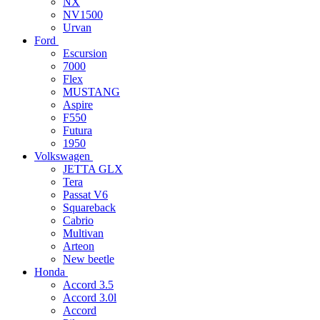
NX
NV1500
Urvan
Ford
Escursion
7000
Flex
MUSTANG
Aspire
F550
Futura
1950
Volkswagen
JETTA GLX
Tera
Passat V6
Squareback
Cabrio
Multivan
Arteon
New beetle
Honda
Accord 3.5
Accord 3.0l
Accord