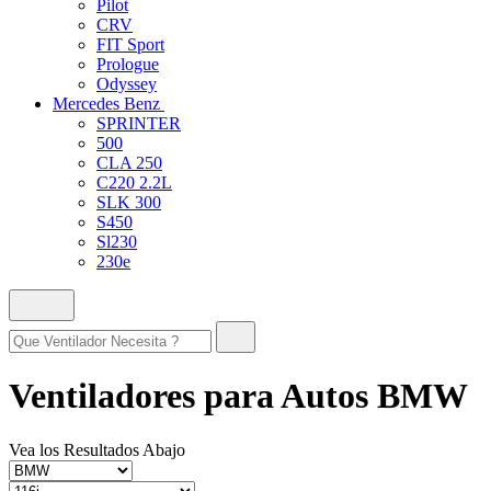
Pilot
CRV
FIT Sport
Prologue
Odyssey
Mercedes Benz
SPRINTER
500
CLA 250
C220 2.2L
SLK 300
S450
Sl230
230e
Ventiladores para Autos BMW
Vea los Resultados Abajo