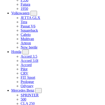
F550
Futura
1950
Volkswagen
JETTA GLX
Tera
Passat V6
Squareback
Cabrio
Multivan
Arteon
New beetle
Honda
Accord 3.5
Accord 3.0l
Accord
Pilot
CRV
FIT Sport
Prologue
Odyssey
Mercedes Benz
SPRINTER
500
CLA 250