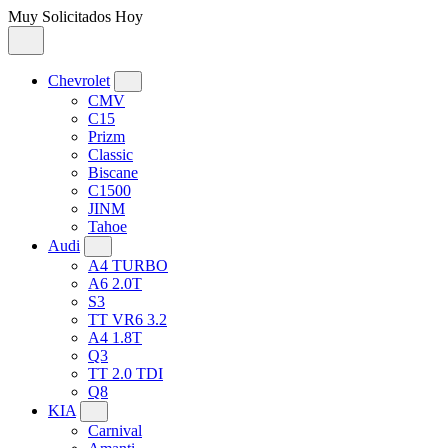
Muy Solicitados Hoy
Chevrolet
CMV
C15
Prizm
Classic
Biscane
C1500
JINM
Tahoe
Audi
A4 TURBO
A6 2.0T
S3
TT VR6 3.2
A4 1.8T
Q3
TT 2.0 TDI
Q8
KIA
Carnival