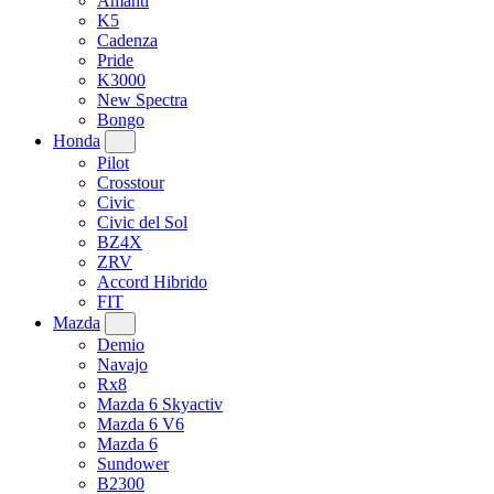
Amanti
K5
Cadenza
Pride
K3000
New Spectra
Bongo
Honda
Pilot
Crosstour
Civic
Civic del Sol
BZ4X
ZRV
Accord Hibrido
FIT
Mazda
Demio
Navajo
Rx8
Mazda 6 Skyactiv
Mazda 6 V6
Mazda 6
Sundower
B2300