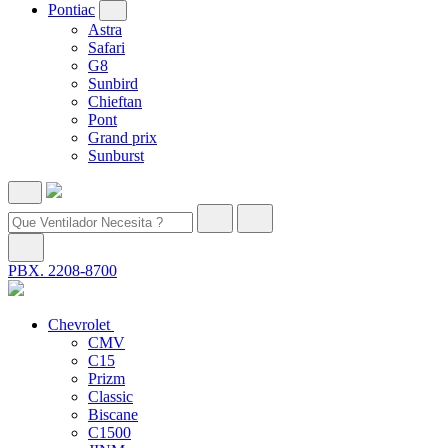
Pontiac
Astra
Safari
G8
Sunbird
Chieftan
Pont
Grand prix
Sunburst
PBX. 2208-8700
Chevrolet
CMV
C15
Prizm
Classic
Biscane
C1500