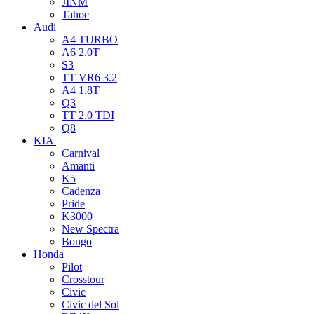
JINM
Tahoe
Audi
A4 TURBO
A6 2.0T
S3
TT VR6 3.2
A4 1.8T
Q3
TT 2.0 TDI
Q8
KIA
Carnival
Amanti
K5
Cadenza
Pride
K3000
New Spectra
Bongo
Honda
Pilot
Crosstour
Civic
Civic del Sol