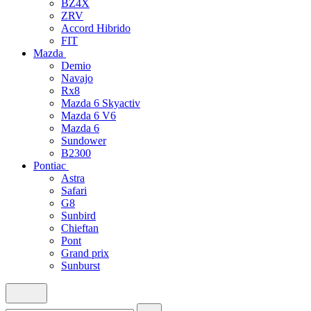
BZ4X
ZRV
Accord Hibrido
FIT
Mazda
Demio
Navajo
Rx8
Mazda 6 Skyactiv
Mazda 6 V6
Mazda 6
Sundower
B2300
Pontiac
Astra
Safari
G8
Sunbird
Chieftan
Pont
Grand prix
Sunburst