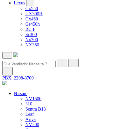
Lexus
Gx550
UX300H
Gx460
Gs450h
RC F
Sc300
Nx300
NX350
PBX. 2208-8700
Nissan
NV1500
310
Sentra B13
Leaf
Ariya
NV200