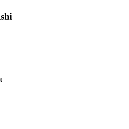
shi
t