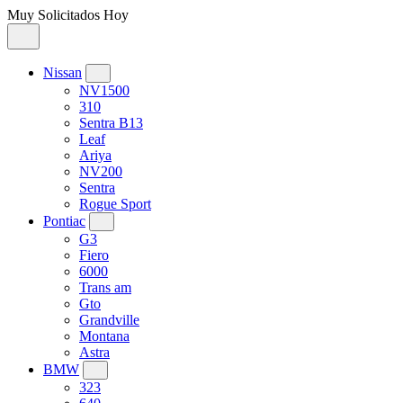
Muy Solicitados Hoy
Nissan
NV1500
310
Sentra B13
Leaf
Ariya
NV200
Sentra
Rogue Sport
Pontiac
G3
Fiero
6000
Trans am
Gto
Grandville
Montana
Astra
BMW
323