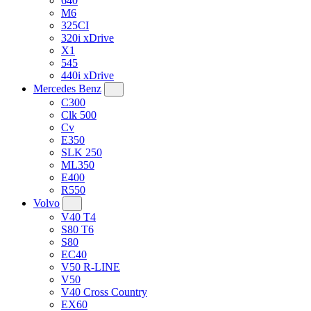
640
M6
325CI
320i xDrive
X1
545
440i xDrive
Mercedes Benz
C300
Clk 500
Cv
E350
SLK 250
ML350
E400
R550
Volvo
V40 T4
S80 T6
S80
EC40
V50 R-LINE
V50
V40 Cross Country
EX60