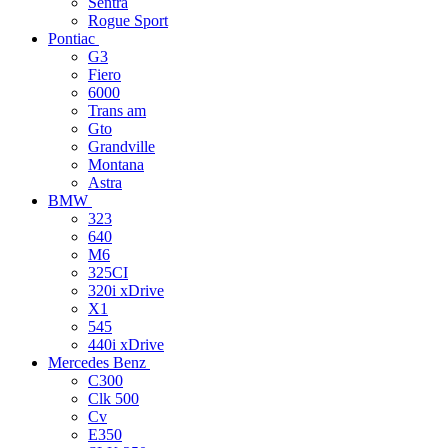
Sentra
Rogue Sport
Pontiac
G3
Fiero
6000
Trans am
Gto
Grandville
Montana
Astra
BMW
323
640
M6
325CI
320i xDrive
X1
545
440i xDrive
Mercedes Benz
C300
Clk 500
Cv
E350