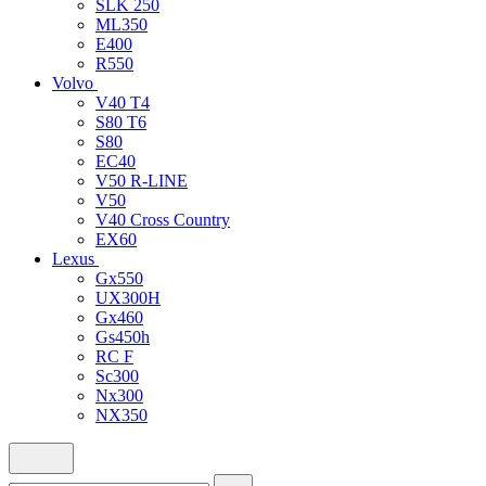
SLK 250
ML350
E400
R550
Volvo
V40 T4
S80 T6
S80
EC40
V50 R-LINE
V50
V40 Cross Country
EX60
Lexus
Gx550
UX300H
Gx460
Gs450h
RC F
Sc300
Nx300
NX350